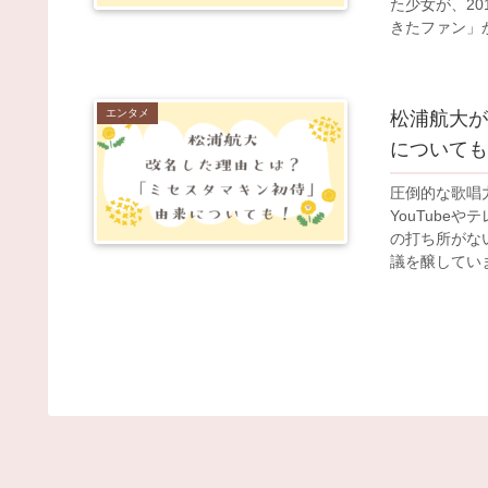
た少女が、2
きたファン」か
エンタメ
松浦航大が
についても
圧倒的な歌唱
YouTub
の打ち所がな
議を醸していま