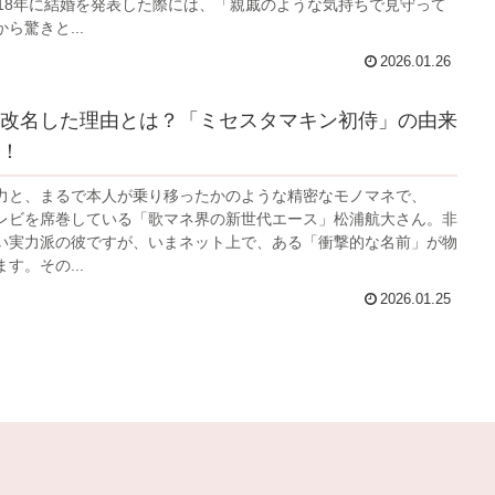
018年に結婚を発表した際には、「親戚のような気持ちで見守って
ら驚きと...
2026.01.26
改名した理由とは？「ミセスタマキン初侍」の由来
！
力と、まるで本人が乗り移ったかのような精密なモノマネで、
eやテレビを席巻している「歌マネ界の新世代エース」松浦航大さん。非
い実力派の彼ですが、いまネット上で、ある「衝撃的な名前」が物
す。その...
2026.01.25