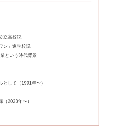
公立高校説
ワン」進学校説
卒業という時代背景
として（1991年〜）
）
（2023年〜）