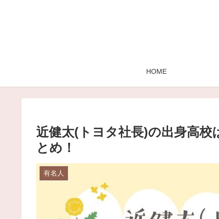
HOME
近健太(トヨタ社長)の出身高
とめ！
有名人