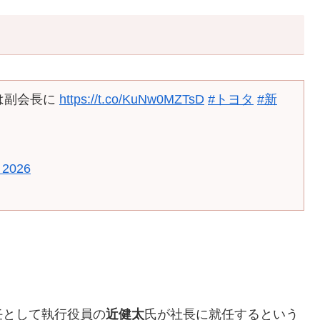
は副会長に
https://t.co/KuNw0MZTsD
#トヨタ
#新
, 2026
任として執行役員の
近健太
氏が社長に就任するという