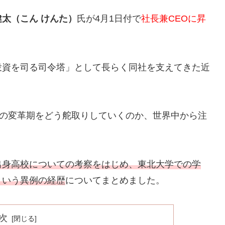
健太（こん けんた）
氏が4月1日付で
社長兼CEOに昇
投資を司る司令塔」として長らく同社を支えてきた近
度の変革期をどう舵取りしていくのか、世界中から注
出身高校についての考察をはじめ、東北大学での学
という異例の経歴
についてまとめました。
次