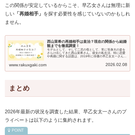
この関係が安定しているからこそ、早乙女さんは無理に新
しい
「再婚相手」
を探す必要性を感じていないのかもしれ
ません。
西山茉希の再婚相手は皇治？現在の関係から結婚
観までを徹底調査！
モデルとして、そして二児の母として、常に等身大の姿を
さらけ出してきた西山茉希さん。彼女の私生活、特に恋愛
や再婚に関する話題は、2019年に俳優の早乙女太一さんと
離婚して以来、常に世間の注目の的となっています。そん
な中で、2026年現在もなお...
2026.02.08
www.rakuxgaki.com
まとめ
2026年最新の状況を調査した結果、早乙女太一さんのプ
ライベートは以下のように集約されます。