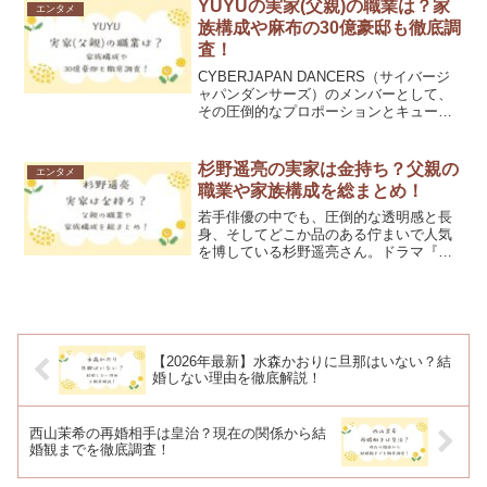
ネット上で、ある「衝撃的な名前」が物
YUYUの実家(父親)の職業は？家
エンタメ
議を醸しています。その...
族構成や麻布の30億豪邸も徹底調
査！
CYBERJAPAN DANCERS（サイバージ
ャパンダンサーズ）のメンバーとして、
その圧倒的なプロポーションとキュート
なルックスでファンを魅了している
YUYU（ユユ）さん。華やかなステージ
で躍動する彼女ですが、近年バラエティ
杉野遥亮の実家は金持ち？父親の
エンタメ
番組などで明か...
職業や家族構成を総まとめ！
若手俳優の中でも、圧倒的な透明感と長
身、そしてどこか品のある佇まいで人気
を博している杉野遥亮さん。ドラマ『ば
らかもん』や『マウンテンドクター』、
そして『オクラ〜迷宮入り事件捜査〜』
など、話題作への出演が絶えません。そ
んな杉野遥亮さんについて...
【2026年最新】水森かおりに旦那はいない？結
婚しない理由を徹底解説！
西山茉希の再婚相手は皇治？現在の関係から結
婚観までを徹底調査！