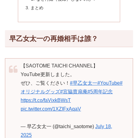
まとめ
早乙女太一の再婚相手は誰？
【SAOTOME TAICHI CHANNEL】
YouTube更新しました。
ぜひ、ご覧ください！
#早乙女太一
#YouTube
#
オリジナルグッズ
#宮脇賣扇庵
#5周年記念
https://t.co/faVixkBWsT
pic.twitter.com/1XZIFxAqaV
— 早乙女太一 (@taichi_saotome)
July 18,
2025