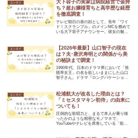
見ない日がないほどの活躍を続けていま
大下容子の実家は病院経営で金持
エンタメ
す。そんな彼女につい...
ち？超お嬢様育ちと高学歴な経歴
を徹底調査！
テレビ朝日の昼の顔として、長年「ワイ
ド！スクランブル」のメインMCを務めて
いる大下容子アナウンサー。彼女の魅力
といえば、どんなに緊迫したニュースで
あっても冷静沈着に、かつ視聴者に寄り
添った温かい言葉で伝える安定感です。
【2026年最新】山口智子の現在
エンタメ
その端々に漂う「気品」...
は？夫･唐沢寿明との関係から美
の秘訣まで調査！
1990年代、日本のドラマ界において「視
聴率女王」の名を欲しいままにした山口
智子さん。ドラマ『ロングバケーショ
ン』や『29歳のクリスマス』などで見せ
た、明るく、それでいて芯の強い女性像
は、当時の女性たちのバイブルとなりま
松浦航大が改名した理由とは？
エンタメ
した。あれから数十年...
「ミセスタマキン初侍」の由来に
ついても！
圧倒的な歌唱力と、まるで本人が乗り移
ったかのような精密なモノマネで、
YouTubeやテレビを席巻している「歌マ
ネ界の新世代エース」松浦航大さん。非
の打ち所がない実力派の彼ですが、いま