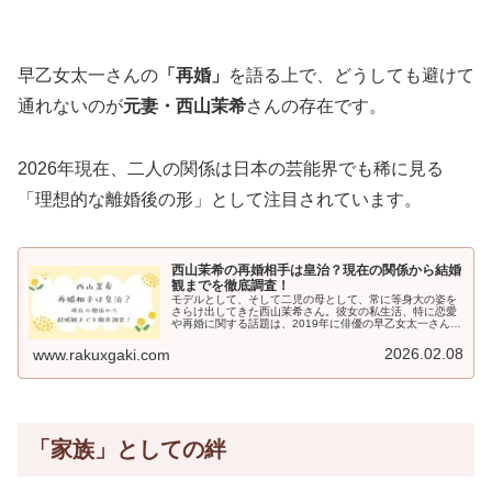
早乙女太一さんの
「再婚」
を語る上で、どうしても避けて
通れないのが
元妻・西山茉希
さんの存在です。
2026年現在、二人の関係は日本の芸能界でも稀に見る
「理想的な離婚後の形」として注目されています。
西山茉希の再婚相手は皇治？現在の関係から結婚
観までを徹底調査！
モデルとして、そして二児の母として、常に等身大の姿を
さらけ出してきた西山茉希さん。彼女の私生活、特に恋愛
や再婚に関する話題は、2019年に俳優の早乙女太一さんと
離婚して以来、常に世間の注目の的となっています。そん
な中で、2026年現在もなお...
2026.02.08
www.rakuxgaki.com
「家族」としての絆