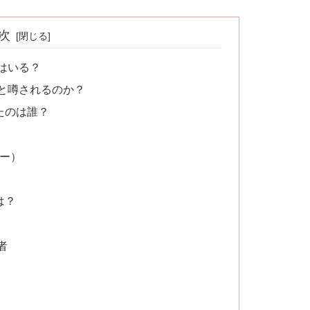
次
那はいる？
と噂されるのか？
たのは誰？
サー）
は？
者