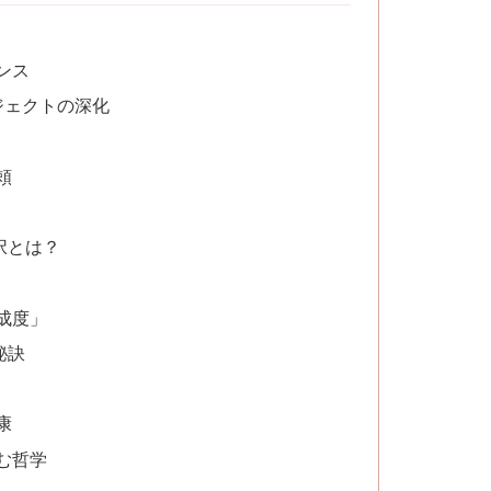
ンス
ジェクトの深化
頼
択とは？
成度」
秘訣
康
む哲学