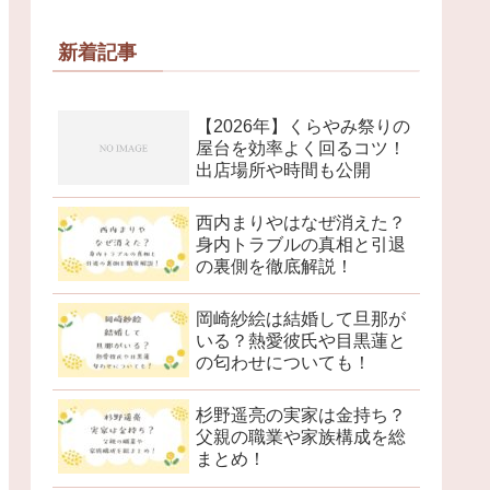
新着記事
【2026年】くらやみ祭りの
屋台を効率よく回るコツ！
出店場所や時間も公開
西内まりやはなぜ消えた？
身内トラブルの真相と引退
の裏側を徹底解説！
岡崎紗絵は結婚して旦那が
いる？熱愛彼氏や目黒蓮と
の匂わせについても！
杉野遥亮の実家は金持ち？
父親の職業や家族構成を総
まとめ！